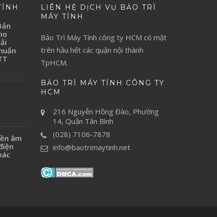
TÍNH
LIÊN HỆ DỊCH VỤ BẢO TRÌ
MÁY TÍNH
Bản
ho
Bảo Trì Máy Tính
công ty HCM có mặt
ải
trên hầu hết các quận nội thành
Chuẩn
TT
TpHCM.
BẢO TRÌ MÁY TÍNH CÔNG TY
H
HCM
216 Nguyễn Hồng Đào, Phường
14, Quận Tân Bình
(028) 7106-7878
yền âm
điện
info@baotrimaytinh.net
hác