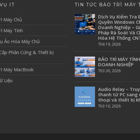
VỤ IT
TIN TỨC BẢO TRÌ MÁY 
Dịch Vụ Kiểm Tra 
rì Máy Chủ
Quyền Windows C
Doanh Nghiệp – Gi
ì Máy Tính
Pháp Rà Soát Và 
Hóa Hệ Thống CN
Vụ Ảo Hóa Máy Chủ
Th6 19, 2026
Cấp Phần Cứng & Thiết bị
BẢO TRÌ MÁY TÍN
DOANH NGHIỆP
rì Máy MacBook
Th3 30, 2026
ữ Liệu
Audio Relay – Tru
thanh từ PC sang 
thoại và thiết bị k
Th3 10, 2026