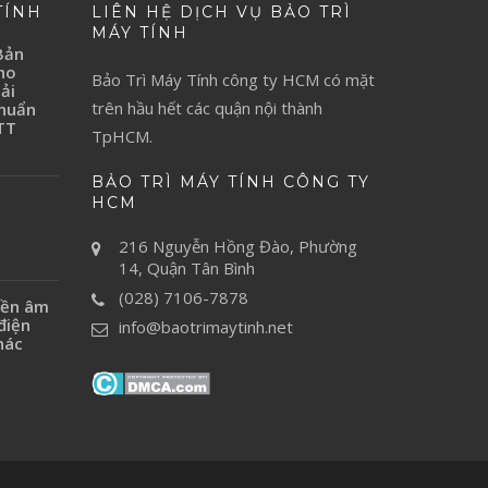
TÍNH
LIÊN HỆ DỊCH VỤ BẢO TRÌ
MÁY TÍNH
Bản
ho
Bảo Trì Máy Tính
công ty HCM có mặt
ải
trên hầu hết các quận nội thành
Chuẩn
TT
TpHCM.
BẢO TRÌ MÁY TÍNH CÔNG TY
H
HCM
216 Nguyễn Hồng Đào, Phường
14, Quận Tân Bình
(028) 7106-7878
yền âm
điện
info@baotrimaytinh.net
hác