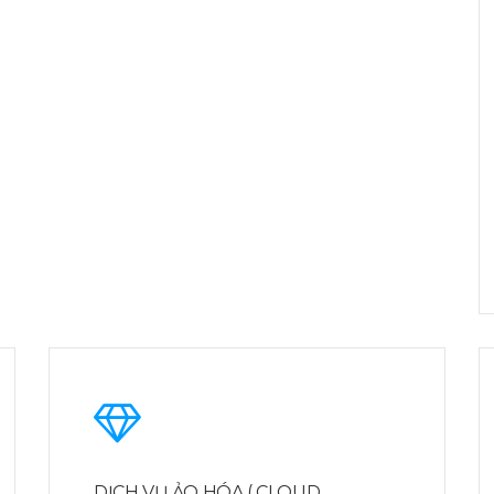
DỊCH VỤ ẢO HÓA ( CLOUD