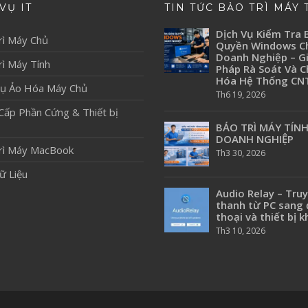
VỤ IT
TIN TỨC BẢO TRÌ MÁY 
Dịch Vụ Kiểm Tra 
rì Máy Chủ
Quyền Windows C
Doanh Nghiệp – Gi
ì Máy Tính
Pháp Rà Soát Và 
Hóa Hệ Thống CN
Vụ Ảo Hóa Máy Chủ
Th6 19, 2026
Cấp Phần Cứng & Thiết bị
BẢO TRÌ MÁY TÍN
DOANH NGHIỆP
rì Máy MacBook
Th3 30, 2026
ữ Liệu
Audio Relay – Tru
thanh từ PC sang 
thoại và thiết bị k
Th3 10, 2026