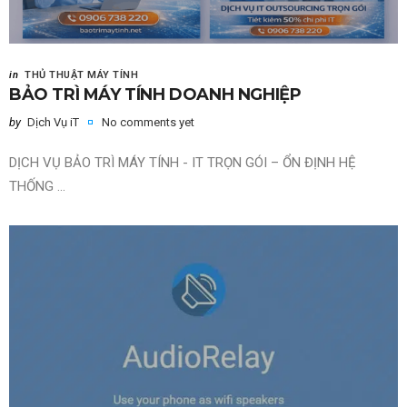
in
THỦ THUẬT MÁY TÍNH
BẢO TRÌ MÁY TÍNH DOANH NGHIỆP
by
Dịch Vụ iT
No comments yet
DỊCH VỤ BẢO TRÌ MÁY TÍNH - IT TRỌN GÓI – ỔN ĐỊNH HỆ
THỐNG ...