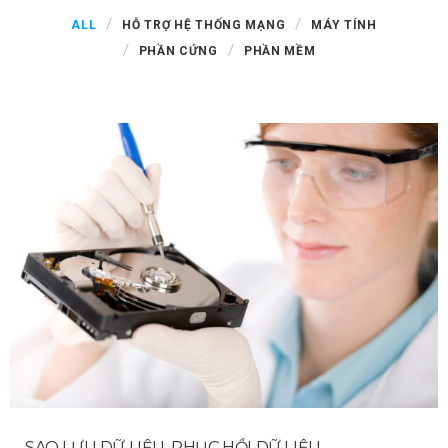
ALL
HỖ TRỢ HỆ THỐNG MẠNG
MÁY TÍNH
PHẦN CỨNG
PHẦN MỀM
SAO LƯU DỮ LIỆU, PHỤC HỒI DỮ LIỆU