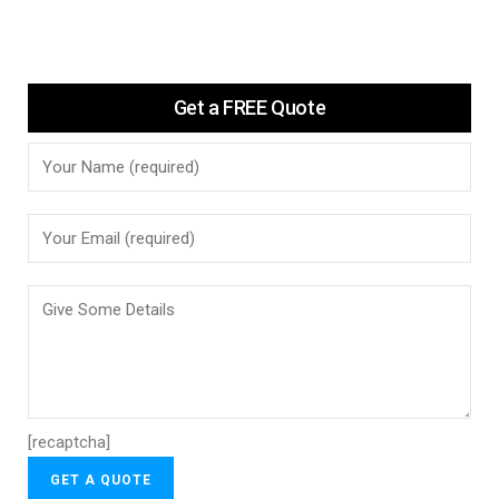
to motherboard repair.
Get a FREE Quote
[recaptcha]