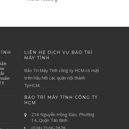
TÍNH
LIÊN HỆ DỊCH VỤ BẢO TRÌ
MÁY TÍNH
Bản
ho
Bảo Trì Máy Tính
công ty HCM có mặt
ải
trên hầu hết các quận nội thành
Chuẩn
TT
TpHCM.
BẢO TRÌ MÁY TÍNH CÔNG TY
H
HCM
216 Nguyễn Hồng Đào, Phường
14, Quận Tân Bình
(028) 7106-7878