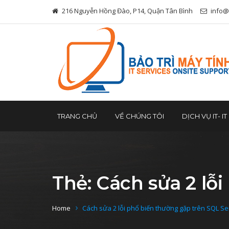
216 Nguyễn Hồng Đào, P14, Quận Tân Bình
info@
TRANG CHỦ
VỀ CHÚNG TÔI
DỊCH VỤ IT- I
Thẻ:
Cách sửa 2 lỗ
Home
Cách sửa 2 lỗi phổ biến thường gặp trên SQL Se