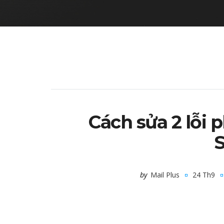
Cách sửa 2 lỗi 
S
by
Mail Plus
24 Th9