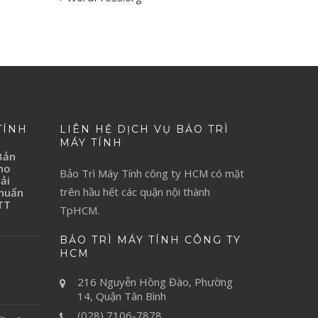
TÍNH
LIÊN HỆ DỊCH VỤ BẢO TRÌ
MÁY TÍNH
Bản
ho
Bảo Trì Máy Tính
công ty HCM có mặt
ải
trên hầu hết các quận nội thành
Chuẩn
TT
TpHCM.
BẢO TRÌ MÁY TÍNH CÔNG TY
H
HCM
216 Nguyễn Hồng Đào, Phường
14, Quận Tân Bình
(028) 7106-7878