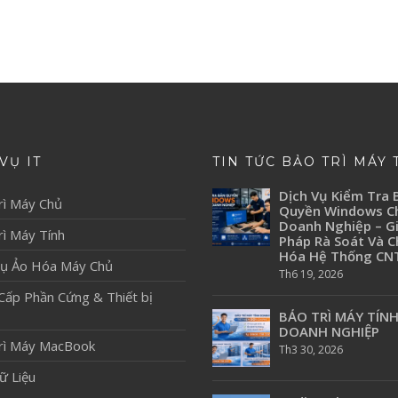
VỤ IT
TIN TỨC BẢO TRÌ MÁY 
Dịch Vụ Kiểm Tra 
rì Máy Chủ
Quyền Windows C
Doanh Nghiệp – Gi
ì Máy Tính
Pháp Rà Soát Và 
Hóa Hệ Thống CN
Vụ Ảo Hóa Máy Chủ
Th6 19, 2026
Cấp Phần Cứng & Thiết bị
BẢO TRÌ MÁY TÍN
DOANH NGHIỆP
rì Máy MacBook
Th3 30, 2026
ữ Liệu