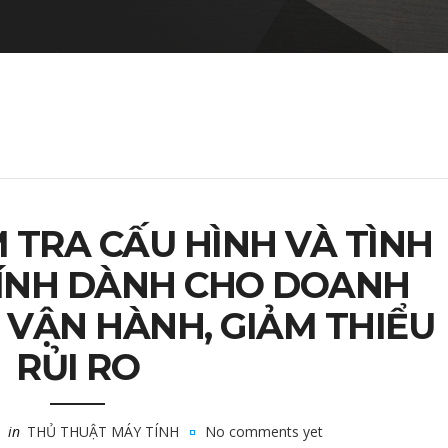
M TRA CẤU HÌNH VÀ TÌNH
ÍNH DÀNH CHO DOANH
U VẬN HÀNH, GIẢM THIỂU
RỦI RO
in
THỦ THUẬT MÁY TÍNH
No comments yet