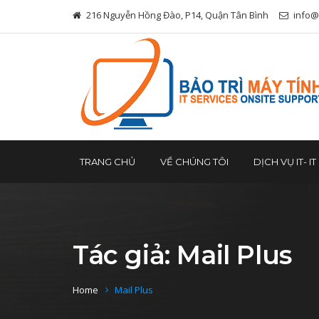
216 Nguyễn Hồng Đào, P14, Quận Tân Bình
info@
TRANG CHỦ
VỀ CHÚNG TÔI
DỊCH VỤ IT- I
Tác giả:
Mail Plus
Home
Mail Plus