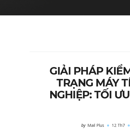
GIẢI PHÁP KIỂ
TRẠNG MÁY T
NGHIỆP: TỐI Ư
by
Mail Plus
12 Th7