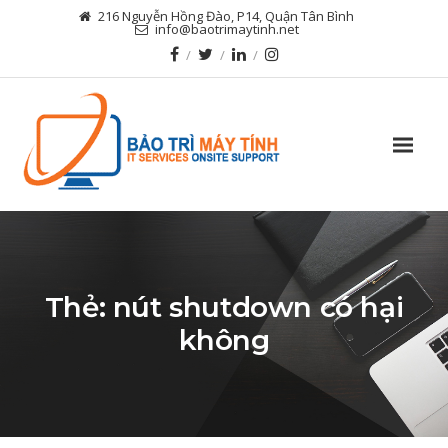
216 Nguyễn Hồng Đào, P14, Quận Tân Bình
info@baotrimaytinh.net
Thẻ:
nút shutdown có hại
không