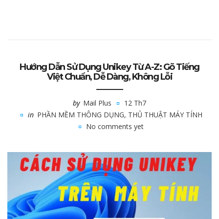
Hướng Dẫn Sử Dụng Unikey Từ A-Z: Gõ Tiếng
Việt Chuẩn, Dễ Dàng, Không Lỗi
by
Mail Plus
12 Th7
in
PHẦN MỀM THÔNG DỤNG
,
THỦ THUẬT MÁY TÍNH
No comments yet