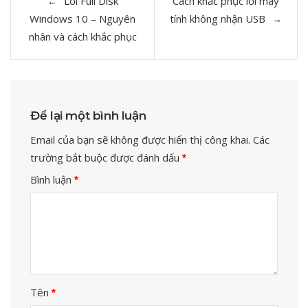
Lỗi Full Disk
Cách khắc phục lỗi máy
hướng
Windows 10 – Nguyên
tính không nhận USB
bài
nhân và cách khắc phục
viết
Để lại một bình luận
Email của bạn sẽ không được hiển thị công khai.
Các
trường bắt buộc được đánh dấu
*
Bình luận
*
Tên
*