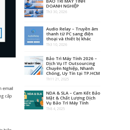
BẢO TRÌ MÁY TÍNH
DOANH NGHIỆP
Th3 30, 2026
Audio Relay – Truyền âm
thanh từ PC sang điện
thoại và thiết bị khác
Th3 10, 2026
Bảo Trì Máy Tính 2026 –
Dịch Vụ IT Outsourcing
Chuyên Nghiệp, Nhanh
Chóng, Uy Tín tại TP.HCM
Th11 21, 2025
n email
NDA & SLA – Cam Kết Bảo
ng cấp
Mật & Chất Lượng Dịch
Vụ Bảo Trì Máy Tính
Th8 4, 2025