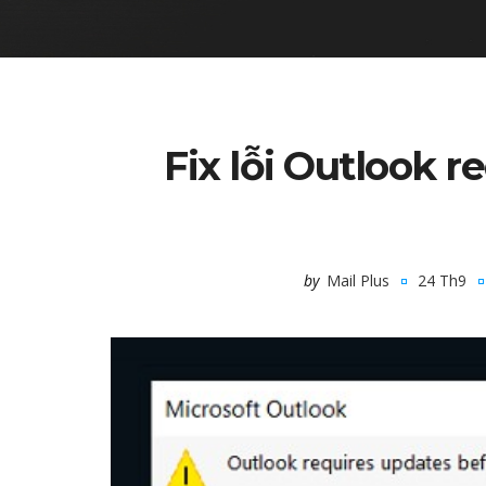
Fix lỗi Outlook r
by
Mail Plus
24 Th9