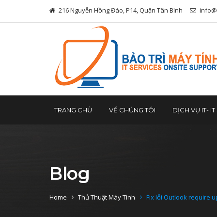
216 Nguyễn Hồng Đào, P14, Quận Tân Bình
info@
TRANG CHỦ
VỀ CHÚNG TÔI
DỊCH VỤ IT- I
Blog
Home
Thủ Thuật Máy Tính
Fix lỗi Outlook require u