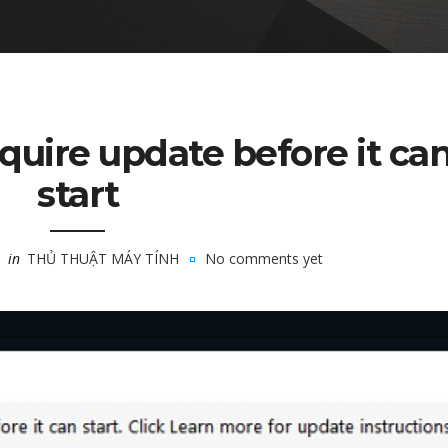
equire update before it ca
start
in
THỦ THUẬT MÁY TÍNH
No comments yet