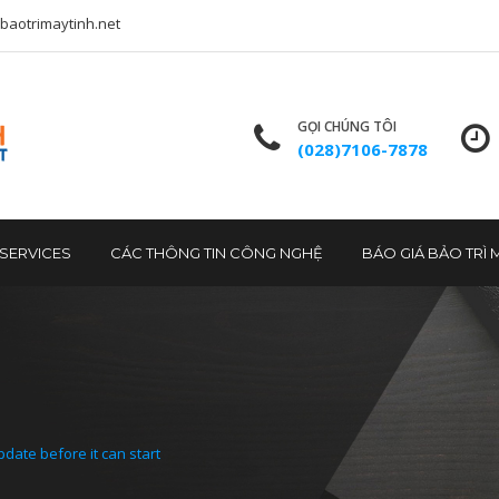
baotrimaytinh.net
GỌI CHÚNG TÔI
(028)7106-7878
T SERVICES
CÁC THÔNG TIN CÔNG NGHỆ
BÁO GIÁ BẢO TRÌ 
pdate before it can start