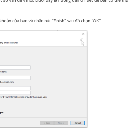
số vấn đề và lỗi. Dưới đây là hướng dẫn chi tiết để bạn có thể thự
 khoản của bạn và nhấn nút “Finish” sau đó chọn “OK”.